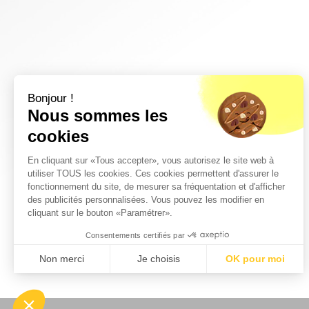
Bonjour !
Nous sommes les
cookies
En cliquant sur «Tous accepter», vous autorisez le site web à
utiliser TOUS les cookies. Ces cookies permettent d'assurer le
fonctionnement du site, de mesurer sa fréquentation et d'afficher
des publicités personnalisées. Vous pouvez les modifier en
cliquant sur le bouton «Paramétrer».
Consentements certifiés par
Non merci
Je choisis
OK pour moi
Plateforme de Gestion du Consentement : Personnalisez vos Optio
Axeptio consent
Notre plateforme vous permet d'adapter et de gérer vos paramètres 