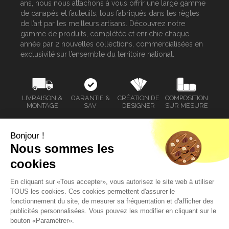
ans, nous nous attachons à vous offrir une large gamme
de canapés et fauteuils, tous fabriqués dans les règles
de l’art par les meilleurs artisans. Découvrez notre
gamme de produits, complétée et enrichie chaque
année par 2 nouvelles collections, commercialisées en
exclusivité sur l’ensemble du territoire national.
LIVRAISON &
GARANTIE &
CRÉATION DE
COMPOSITION
MONTAGE
SAV
DESIGNER
SUR MESURE
Bonjour !
Nous sommes les
SERVICE CLIENT
cookies
MAGASINS HOMESALONS
En cliquant sur «Tous accepter», vous autorisez le site web à utiliser
TOUS les cookies. Ces cookies permettent d'assurer le
MENTIONS LÉGALES
fonctionnement du site, de mesurer sa fréquentation et d'afficher des
publicités personnalisées. Vous pouvez les modifier en cliquant sur le
bouton «Paramétrer».
POLITIQUE DE CONFIDENTIALITÉ