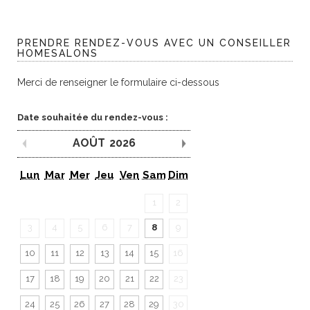
PRENDRE RENDEZ-VOUS AVEC UN CONSEILLER
HOMESALONS
Merci de renseigner le formulaire ci-dessous
Date souhaitée du rendez-vous :
AOÛT
2026
Mois précédent
Mois suivant
Lun
Mar
Mer
Jeu
Ven
Sam
Dim
1
2
3
4
5
6
7
8
9
10
11
12
13
14
15
16
17
18
19
20
21
22
23
24
25
26
27
28
29
30