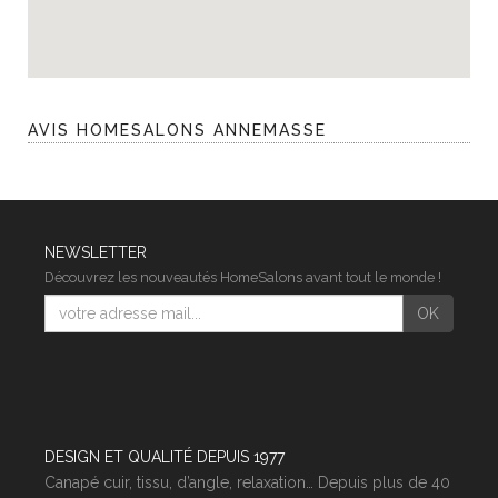
AVIS HOMESALONS ANNEMASSE
NEWSLETTER
Découvrez les nouveautés HomeSalons avant tout le monde !
E-
OK
mail
DESIGN ET QUALITÉ DEPUIS 1977
Canapé cuir, tissu, d’angle, relaxation… Depuis plus de 40