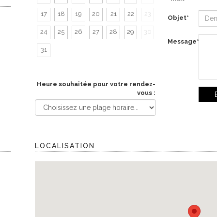
17
18
19
20
21
22
23
Objet*
24
25
26
27
28
29
30
Message*
31
Heure souhaitée pour votre rendez-
vous :
LOCALISATION