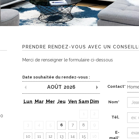
PRENDRE RENDEZ-VOUS AVEC UN CONSEIL
Merci de renseigner le formulaire ci-dessous
Date souhaitée du rendez-vous :
AOÛT
2026
Contact*
Home
Mois précédent
Mois suivant
Lun
Mar
Mer
Jeu
Ven
Sam
Dim
Nom*
1
2
00
Tél.
3
4
5
6
7
8
9
E-
10
11
12
13
14
15
16
mail*