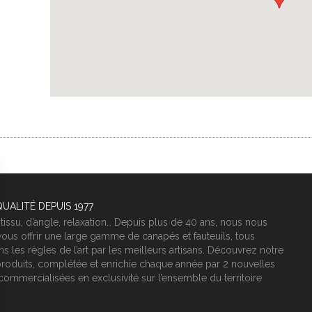
UALITÉ DEPUIS 1977
 tissu, d’angle, relaxation… Depuis plus de 40 ans, nous nous
vous offrir une large gamme de canapés et fauteuils, tous
s les règles de l’art par les meilleurs artisans. Découvrez notre
oduits, complétée et enrichie chaque année par 2 nouvelles
 commercialisées en exclusivité sur l’ensemble du territoire