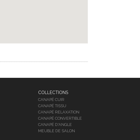
COLLECTIONS
CANAPÉ CUIR
CANAPÉ TISSU
CANAPÉ RELAXATION
CANAPÉ CONVERTIBLE
CANAPÉ D'ANGLE
MEUBLE DE SALON