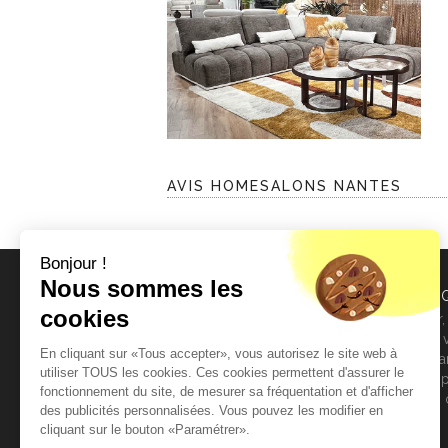
AVIS HOMESALONS NANTES
Bonjour !
Nous sommes les
NEWSLETTER
DESIGN ET Q
cookies
Découvrez les nouveautés HomeSalons avant
Canapé cuir,
tout le monde !
attachons à 
En cliquant sur «Tous accepter», vous autorisez le site web à
fabriqués dan
E-
OK
utiliser TOUS les cookies. Ces cookies permettent d'assurer le
gamme de pr
mail
fonctionnement du site, de mesurer sa fréquentation et d'afficher
collections,
des publicités personnalisées. Vous pouvez les modifier en
national.
cliquant sur le bouton «Paramétrer».