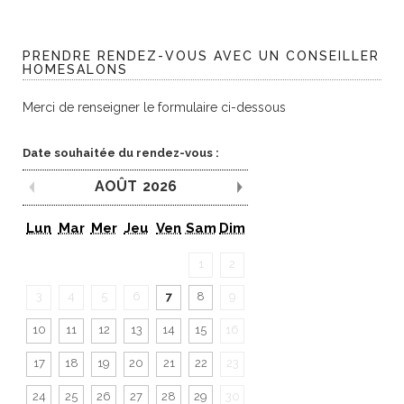
PRENDRE RENDEZ-VOUS AVEC UN CONSEILLER
HOMESALONS
Merci de renseigner le formulaire ci-dessous
Date souhaitée du rendez-vous :
AOÛT
2026
Mois précédent
Mois suivant
Lun
Mar
Mer
Jeu
Ven
Sam
Dim
1
2
3
4
5
6
7
8
9
10
11
12
13
14
15
16
17
18
19
20
21
22
23
24
25
26
27
28
29
30