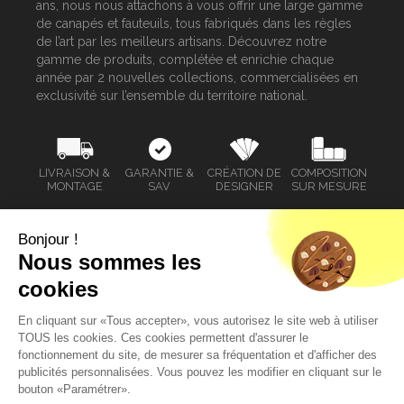
ans, nous nous attachons à vous offrir une large gamme
de canapés et fauteuils, tous fabriqués dans les règles
de l’art par les meilleurs artisans. Découvrez notre
gamme de produits, complétée et enrichie chaque
année par 2 nouvelles collections, commercialisées en
exclusivité sur l’ensemble du territoire national.
LIVRAISON &
GARANTIE &
CRÉATION DE
COMPOSITION
MONTAGE
SAV
DESIGNER
SUR MESURE
Bonjour !
Nous sommes les
SERVICE CLIENT
cookies
MAGASINS HOMESALONS
En cliquant sur «Tous accepter», vous autorisez le site web à utiliser
TOUS les cookies. Ces cookies permettent d'assurer le
MENTIONS LÉGALES
fonctionnement du site, de mesurer sa fréquentation et d'afficher des
publicités personnalisées. Vous pouvez les modifier en cliquant sur le
bouton «Paramétrer».
POLITIQUE DE CONFIDENTIALITÉ