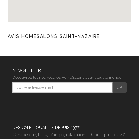
AVIS HOMESALONS SAINT-NAZAIRE
NEWSLETTER
Découvrez les nouveautés HomeSalons avant tout le monde !
E-
OK
mail
DESIGN ET QUALITÉ DEPUIS 1977
Canapé cuir, tissu, d’angle, relaxation… Depuis plus de 40