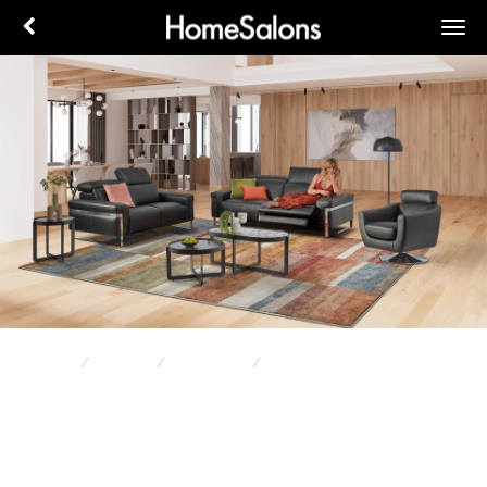
Accueil
Canapés
Canapé Cuir
SQUADRA
SQUADRA
cuir :
noir