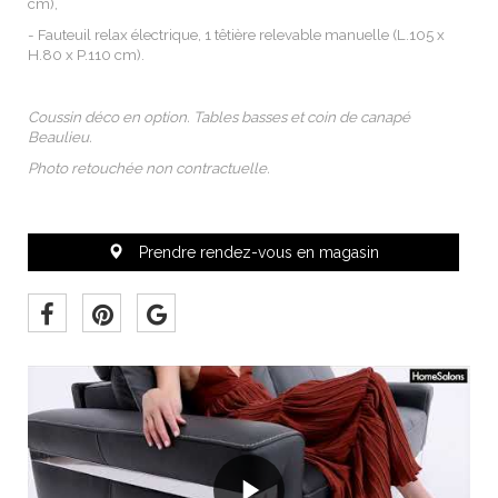
cm),
- Fauteuil relax électrique, 1 têtière relevable manuelle (L.105 x
H.80 x P.110 cm).
Coussin déco en option. Tables basses et coin de canapé
Beaulieu.
Photo retouchée non contractuelle.
 Prendre rendez-vous en magasin