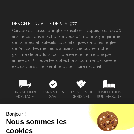
DESIGN ET QUALITÉ DEPUIS 1977
Canapé cuir, tissu, d’angle, relaxation… Depuis plus de 40
ans, nous nous attachons à vous offrir une large gamme
de canapés et fauteuils, tous fabriqués dans les règles
de l’art par les meilleurs artisans. Découvrez notre
gamme de produits, complétée et enrichie chaque
année par 2 nouvelles collections, commercialisées en
exclusivité sur l’ensemble du territoire national.
LIVRAISON &
GARANTIE &
CRÉATION DE
COMPOSITION
MONTAGE
SAV
DESIGNER
SUR MESURE
Bonjour !
Nous sommes les
SERVICE CLIENT
cookies