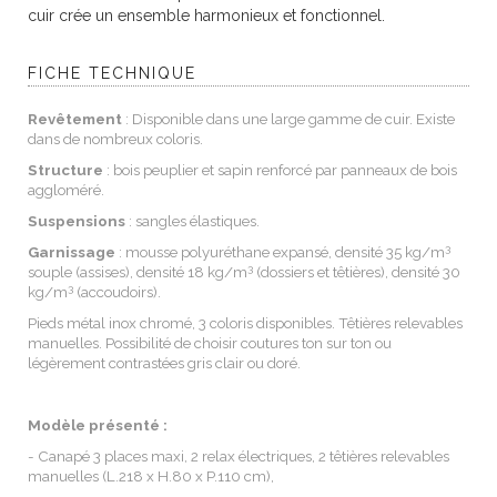
cuir crée un ensemble harmonieux et fonctionnel.
FICHE TECHNIQUE
Revêtement
: Disponible dans une large gamme de cuir. Existe
dans de nombreux coloris.
Structure
: bois peuplier et sapin renforcé par panneaux de bois
aggloméré.
Suspensions
: sangles élastiques.
3
Garnissage
: mousse polyuréthane expansé, densité 35 kg/m
3
souple (assises), densité 18 kg/m
(dossiers et têtières), densité 30
3
kg/m
(accoudoirs).
Pieds métal inox chromé, 3 coloris disponibles. Têtières relevables
manuelles. Possibilité de choisir coutures ton sur ton ou
légèrement contrastées gris clair ou doré.
Modèle présenté :
- Canapé 3 places maxi, 2 relax électriques, 2 têtières relevables
manuelles (L.218 x H.80 x P.110 cm),