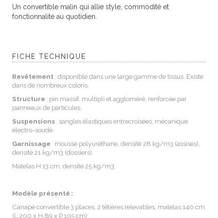
Un convertible malin qui allie style, commodité et
fonctionnalité au quotidien.
FICHE TECHNIQUE
Revêtement
: disponible dans une large gamme de tissus. Existe
dans de nombreux coloris.
Structure
: pin massif, multipli et aggloméré, renforcée par
panneaux de particules.
Suspensions
: sangles élastiques entrecroisées, mécanique
électro-soudé.
Garnissage
: mousse polyuréthane, densité 28 kg/m3 (assises),
densité 21 kg/m3 (dossiers).
Matelas H.13 cm, densité 25 kg/m3.
Modèle présenté :
Canapé convertible 3 places, 2 têtières relevables, matelas 140 cm
(L.200 x H.89 x P.105 cm)