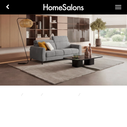
Accueil
Canapés
Canapé Convertible
COSY
COSY
tissu :
gris