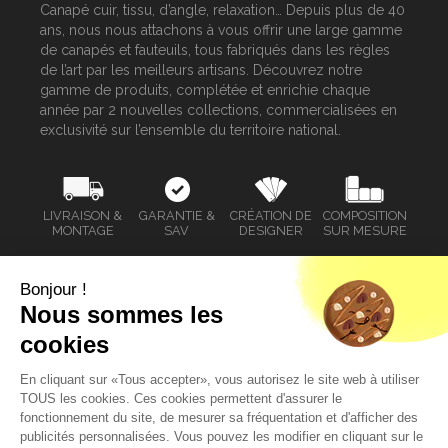
Canapé cuir, tissu, d’angle, relaxation… Depuis plus de 40
ans, nous nous attachons à vous offrir une large gamme
de canapés et fauteuils, tous fabriqués dans les règles
de l’art par les meilleurs artisans. Découvrez notre
gamme de produits, complétée et enrichie chaque
année par 2 nouvelles collections, commercialisées en
exclusivité sur l’ensemble du territoire national.
LIVRAISON &
GARANTIE &
CRÉATION DE
COMPOSITION
MONTAGE
SAV
DESIGNER
SUR MESURE
Bonjour !
Nous sommes les
SERVICE CLIENT
cookies
MAGASINS HOMESALONS
En cliquant sur «Tous accepter», vous autorisez le site web à utiliser
TOUS les cookies. Ces cookies permettent d'assurer le
MENTIONS LÉGALES
fonctionnement du site, de mesurer sa fréquentation et d'afficher des
publicités personnalisées. Vous pouvez les modifier en cliquant sur le