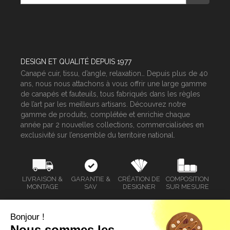
mail
DESIGN ET QUALITÉ DEPUIS 1977
Canapé cuir, tissu, d’angle, relaxation… Depuis plus de 40
ans, nous nous attachons à vous offrir une large gamme
de canapés et fauteuils, tous fabriqués dans les règles
de l’art par les meilleurs artisans. Découvrez notre
gamme de produits, complétée et enrichie chaque
année par 2 nouvelles collections, commercialisées en
exclusivité sur l’ensemble du territoire national.
LIVRAISON &
GARANTIE &
CRÉATION DE
COMPOSITION
MONTAGE
SAV
DESIGNER
SUR MESURE
Bonjour !
Nous sommes les