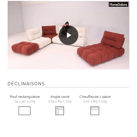
DÉCLINAISONS
Pouf rectangulaire
Angle carré
Chauffeuse 1 place
74 x 40 x 109
109 x 85 x 109
100 x 85 x 109