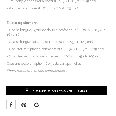
- Pouf angle et dossier à poser (L. 109 x H. 85 x P. 109 cm)
- Pouf rectangulaire (L. 74 x H. 40 X P. 109 cm)
Existe également :
- Chaise longue, Système double profondeur (L. 100 x H. 85 x P.
183 cm)
- Chaise longue sans dossier (L. 100 x H. 85 x P. 183 cm)
- Chauffeuse 2 places, sans dossiers (L. 192 x H. 85 x P. 109 cm)
- Chauffeuse 1 place, sans dossier (L. 100 x H. 85 x P. 109 cm)
Coussins déco en option. Coins de canapé Noha.
Photo retouchée et non contractuelle.
 Prendre rendez-vous en magasin