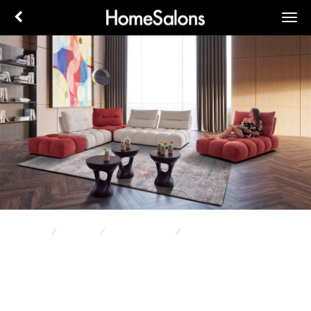
Accueil
Canapés
Canapé d'angle
POP CORN
POP CORN
tissu :
rouge blanc